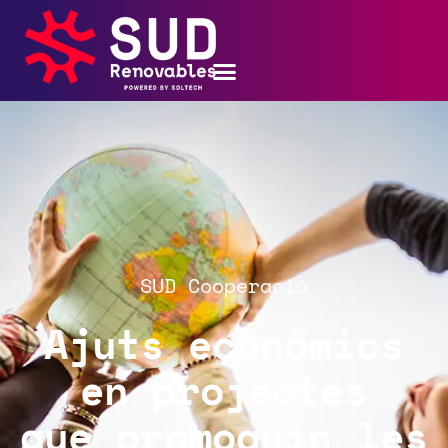
SUD Cooperació
Ajuts econòmics
en projectes
que promoguin les