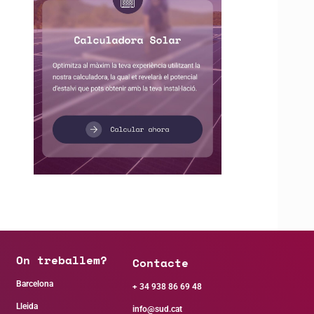
On treballem?
Contacte
Barcelona
+ 34 938 86 69 48
Lleida
info@sud.cat