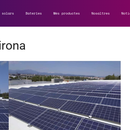
 solars
Bateries
Més productes
Nosaltres
Notí
irona