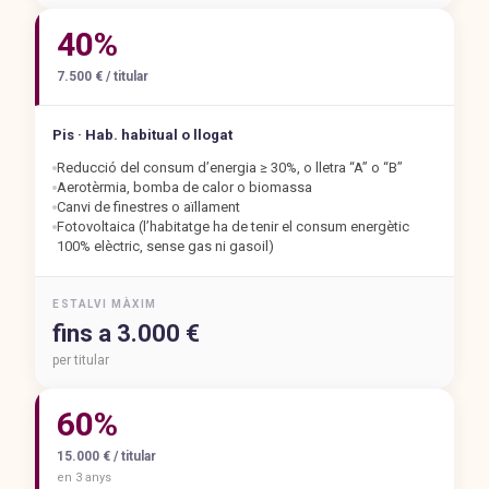
40%
7.500 € / titular
Pis · Hab. habitual o llogat
Reducció del consum d’energia ≥ 30%, o lletra “A” o “B”
Aerotèrmia, bomba de calor o biomassa
Canvi de finestres o aïllament
Fotovoltaica (l’habitatge ha de tenir el consum energètic
100% elèctric, sense gas ni gasoil)
ESTALVI MÀXIM
fins a 3.000 €
per titular
60%
15.000 € / titular
en 3 anys