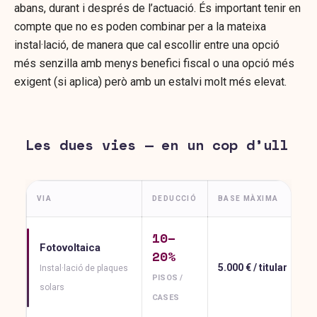
abans, durant i després de l’actuació. És important tenir en
compte que no es poden combinar per a la mateixa
instal·lació, de manera que cal escollir entre una opció
més senzilla amb menys benefici fiscal o una opció més
exigent (si aplica) però amb un estalvi molt més elevat.
Les dues vies — en un cop d’ull
VIA
DEDUCCIÓ
BASE MÀXIMA
10–
Fotovoltaica
20%
5.000 € / titular
Instal·lació de plaques
PISOS /
solars
CASES