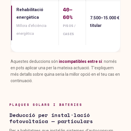
40–
Rehabilitació
60%
energètica
7.500–15.000 € /
titular
Millora d’eficiència
PISOS /
energètica
CASES
Aquestes deduccions són
incompatibles entre si
: només
en pots aplicar una per la mateixa actuació. T’expliquem
més detalls sobre quina seria la millor opció en el teu cas en
continuació.
PLAQUES SOLARS I BATERIES
Deducció per instal·lació
fotovoltaica — particulars
Per a habitatges que instal·lin sistemes d’autoconsum