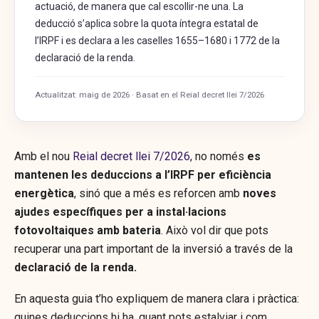
actuació, de manera que cal escollir-ne una. La
deducció s’aplica sobre la quota íntegra estatal de
l’IRPF i es declara a les caselles 1655–1680 i 1772 de la
declaració de la renda.
Actualitzat: maig de 2026 · Basat en el Reial decret llei 7/2026
Amb el nou
Reial decret llei 7/2026
, no només
es
mantenen les deduccions a l’IRPF per eficiència
energètica
, sinó que a més es reforcen amb
noves
ajudes específiques per a instal·lacions
fotovoltaiques amb bateria
. Això vol dir que pots
recuperar una part important de la inversió a través de la
declaració de la renda.
En aquesta guia t’ho expliquem de manera clara i pràctica:
quines deduccions hi ha, quant pots estalviar i com