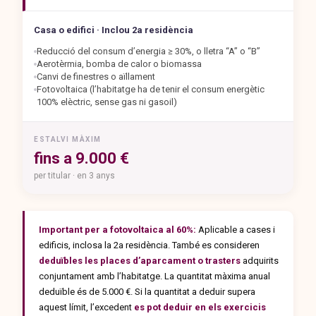
Casa o edifici · Inclou 2a residència
Reducció del consum d’energia ≥ 30%, o lletra “A” o “B”
Aerotèrmia, bomba de calor o biomassa
Canvi de finestres o aïllament
Fotovoltaica (l’habitatge ha de tenir el consum energètic
100% elèctric, sense gas ni gasoil)
ESTALVI MÀXIM
fins a 9.000 €
per titular · en 3 anys
Important per a fotovoltaica al 60%:
Aplicable a cases i
edificis, inclosa la 2a residència. També es consideren
deduïbles les places d’aparcament o trasters
adquirits
conjuntament amb l’habitatge. La quantitat màxima anual
deduïble és de 5.000 €. Si la quantitat a deduir supera
aquest límit, l’excedent
es pot deduir en els exercicis